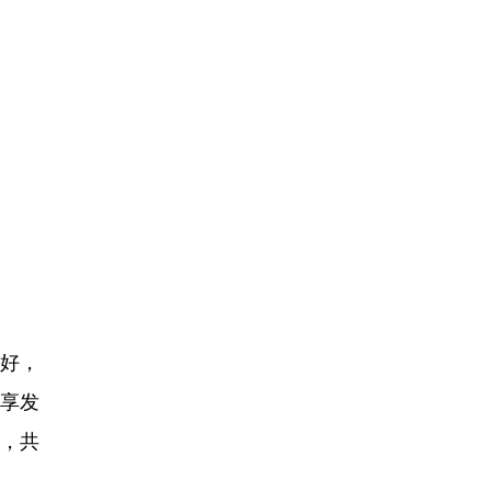
好，
共享发
”，共