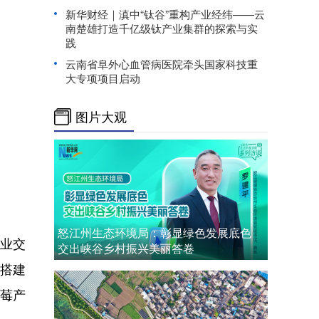
新华财经｜滇中“钛谷”重构产业经纬——云
南楚雄打造千亿级钛产业集群的探索与实
践
云南省阜外心血管病医院牵头国家科技重
大专项项目启动
图片大观
怒江州生态环境局：彰显绿色发展底色
产业交
交出峡谷乡村振兴美丽答卷
搭建
莓产