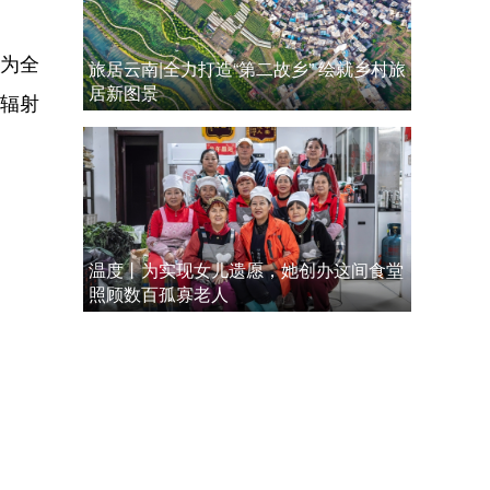
为全
旅居云南|全力打造“第二故乡” 绘就乡村旅
居新图景
，辐射
温度丨为实现女儿遗愿，她创办这间食堂
照顾数百孤寡老人