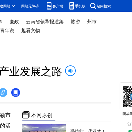
建网站
网站无障碍
客户端
手机版
站内搜索
事
廉政
云南省领导报道集
旅游
州市
青年说
趣看文物
莓产业发展之路
弥勒市
本网原创
的活
强技能、优选才！