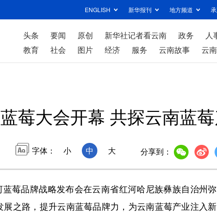
ENGLISH
新华报刊
地方频道
承
头条
要闻
原创
新华社记者看云南
政务
人
教育
社会
图片
经济
服务
云南故事
云南
云南蓝莓大会开幕 共探云南蓝
字体：
小
中
大
分享到：
红河蓝莓品牌战略发布会在云南省红河哈尼族彝族自治州
发展之路，提升云南蓝莓品牌力，为云南蓝莓产业注入新