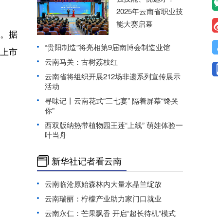
2025年云南省职业技
能大赛启幕
。据
“贵阳制造”将亮相第9届南博会制造业馆
上市
云南马关：古树荔枝红
云南省将组织开展212场非遗系列宣传展示
活动
寻味记丨云南花式“三七宴” 隔着屏幕“馋哭
你”
西双版纳热带植物园王莲“上线” 萌娃体验一
叶当舟
新华社记者看云南
云南临沧原始森林内大量水晶兰绽放
云南瑞丽：柠檬产业助力家门口就业
云南永仁：芒果飘香 开启“超长待机”模式