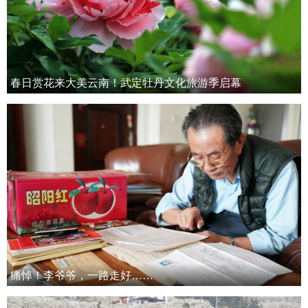
春日赏花来大美云南！武定牡丹文化旅游季启幕
痛悼！李爷爷，一路走好……