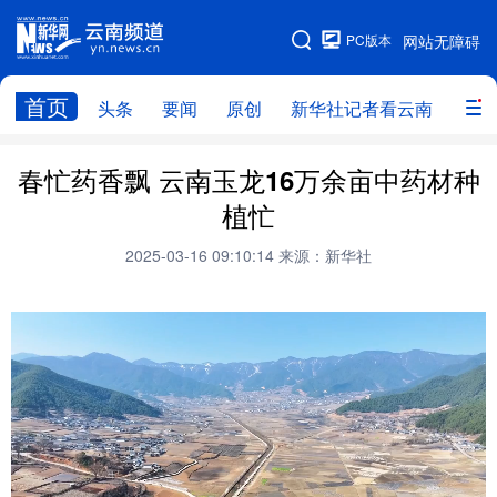
PC版本
网站无障碍
网站地图
首页
头条
要闻
原创
新华社记者看云南
政务
头条
云南要闻
本网原创
春忙药香飘 云南玉龙16万余亩中药材种
植忙
新华社记者看云南
政务
人事
2025-03-16 09:10:14
来源：新华社
廉政
云南省领导报道集
旅游
教育
州市
社会
图片
经济
服务
云南故事
云南青年说
趣看文物