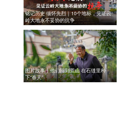
铭记历史 缅怀先烈｜10个地标，见证云
岭大地永不妥协的抗争
图片故事丨他们回到荒山 在石缝里种
下“春天”