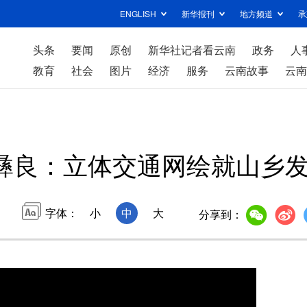
ENGLISH
新华报刊
地方频道
承
头条
要闻
原创
新华社记者看云南
政务
人
教育
社会
图片
经济
服务
云南故事
云南
彝良：立体交通网绘就山乡
字体：
小
中
大
分享到：