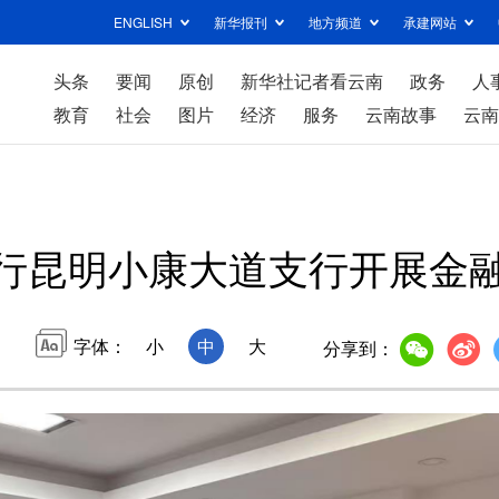
ENGLISH
新华报刊
地方频道
承建网站
头条
要闻
原创
新华社记者看云南
政务
人
教育
社会
图片
经济
服务
云南故事
云南
行昆明小康大道支行开展金
字体：
小
中
大
分享到：