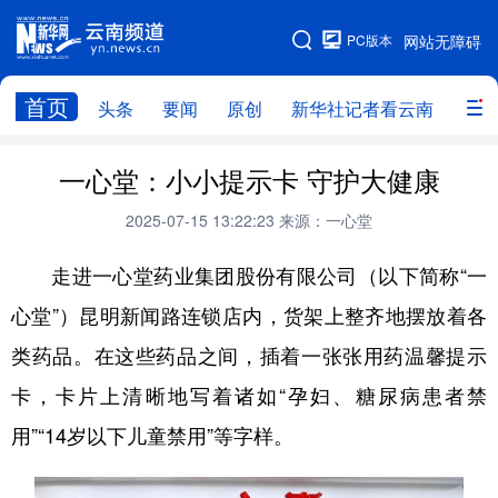
PC版本
网站无障碍
网站地图
首页
头条
要闻
原创
新华社记者看云南
政务
头条
云南要闻
本网原创
一心堂：小小提示卡 守护大健康
新华社记者看云南
政务
人事
2025-07-15 13:22:23
来源：一心堂
廉政
云南省领导报道集
旅游
走进一心堂药业集团股份有限公司（以下简称“一
心堂”）昆明新闻路连锁店内，货架上整齐地摆放着各
教育
州市
社会
图片
类药品。在这些药品之间，插着一张张用药温馨提示
卡，卡片上清晰地写着诸如“孕妇、糖尿病患者禁
经济
服务
云南故事
用”“14岁以下儿童禁用”等字样。
云南青年说
趣看文物