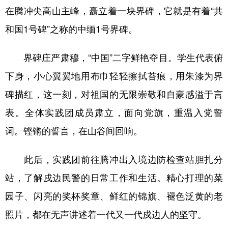
在腾冲尖高山主峰，矗立着一块界碑，它就是有着“共
和国1号碑”之称的中缅1号界碑。
界碑庄严肃穆，“中国”二字鲜艳夺目。学生代表俯
下身，小心翼翼地用布巾轻轻擦拭苔痕，用朱漆为界
碑描红，这一刻，对祖国的无限崇敬和自豪感溢于言
表。全体实践团成员肃立，面向党旗，重温入党誓
词。铿锵的誓言，在山谷间回响。
此后，实践团前往腾冲出入境边防检查站胆扎分
站，了解戍边民警的日常工作和生活。精心打理的菜
园子、闪亮的奖杯奖章、鲜红的锦旗、褪色泛黄的老
照片，都在无声讲述着一代又一代戍边人的坚守。