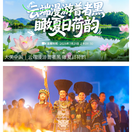
大美中国｜云端漫游普者黑 瞰夏日荷韵