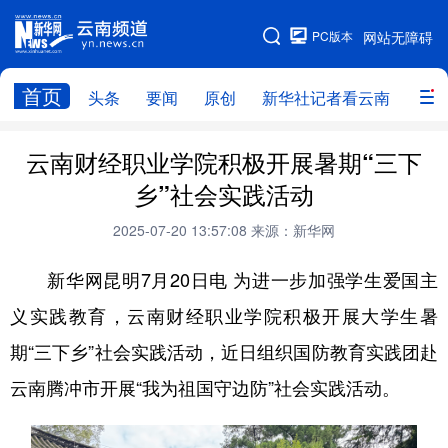
PC版本
网站无障碍
网站地图
首页
头条
要闻
原创
新华社记者看云南
政务
头条
云南要闻
本网原创
云南财经职业学院积极开展暑期“三下
乡”社会实践活动
新华社记者看云南
政务
人事
2025-07-20 13:57:08
来源：新华网
廉政
云南省领导报道集
旅游
新华网昆明7月20日电 为进一步加强学生爱国主
教育
州市
社会
图片
义实践教育，云南财经职业学院积极开展大学生暑
期“三下乡”社会实践活动，近日组织国防教育实践团赴
经济
服务
云南故事
云南腾冲市开展“我为祖国守边防”社会实践活动。
云南青年说
趣看文物