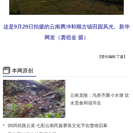
这是9月29日拍摄的云南腾冲和顺古镇田园风光。新华
网发（龚祖金 摄）
【责任编辑:丁凝】
本网原创
云南龙陵：鸟兽齐聚小水塘 饮
水觅食和谐共生
2025丝路云裳·七彩云南民族赛装文化节在楚雄启幕