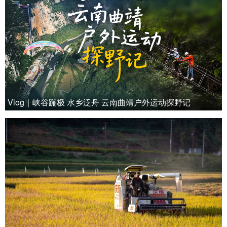
Vlog｜峡谷蹦极 水乡泛舟 云南曲靖户外运动探野记