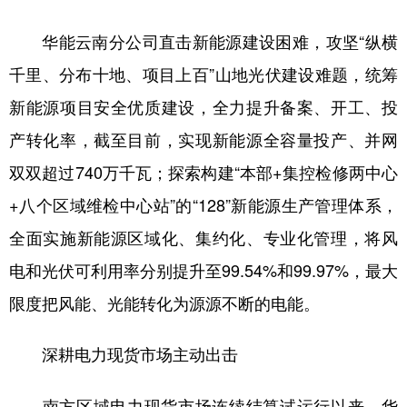
华能云南分公司直击新能源建设困难，攻坚“纵横
千里、分布十地、项目上百”山地光伏建设难题，统筹
新能源项目安全优质建设，全力提升备案、开工、投
产转化率，截至目前，实现新能源全容量投产、并网
双双超过740万千瓦；探索构建“本部+集控检修两中心
+八个区域维检中心站”的“128”新能源生产管理体系，
全面实施新能源区域化、集约化、专业化管理，将风
电和光伏可利用率分别提升至99.54%和99.97%，最大
限度把风能、光能转化为源源不断的电能。
深耕电力现货市场主动出击
南方区域电力现货市场连续结算试运行以来，华