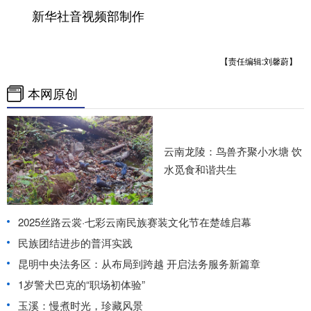
新华社音视频部制作
【责任编辑:刘馨蔚】
本网原创
云南龙陵：鸟兽齐聚小水塘 饮
水觅食和谐共生
2025丝路云裳·七彩云南民族赛装文化节在楚雄启幕
民族团结进步的普洱实践
昆明中央法务区：从布局到跨越 开启法务服务新篇章
1岁警犬巴克的“职场初体验”
玉溪：慢煮时光，珍藏风景