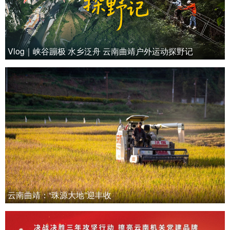
Vlog｜峡谷蹦极 水乡泛舟 云南曲靖户外运动探野记
云南曲靖：“珠源大地”迎丰收