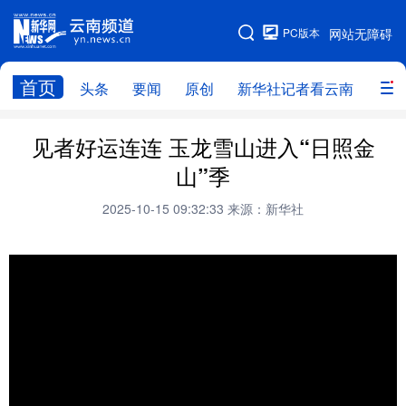
PC版本
网站无障碍
网站地图
首页
头条
要闻
原创
新华社记者看云南
政务
头条
云南要闻
本网原创
见者好运连连 玉龙雪山进入“日照金
山”季
新华社记者看云南
政务
人事
2025-10-15 09:32:33
来源：新华社
廉政
云南省领导报道集
旅游
教育
州市
社会
图片
经济
服务
云南故事
云南青年说
趣看文物