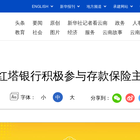
ENGLISH
新华报刊
地方频道
承建网站
头条
要闻
原创
新华社记者看云南
政务
人
教育
社会
图片
经济
服务
云南故事
云南
红塔银行积极参与存款保险
字体：
小
中
大
分享到：