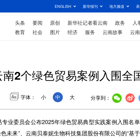
ENGLISH
新华报刊
地方频道
承
头条
要闻
原创
新华社记者看云南
政务
人
教育
社会
图片
经济
服务
云南故事
云南
云南2个绿色贸易案例入围全
字体：
小
中
大
分享到：
业委员会公布2025年绿色贸易典型实践案例入围名单
赢绿色未来”、云南贝泰妮生物科技集团股份有限公司的“基