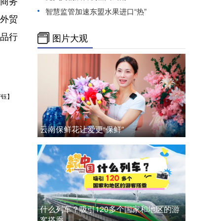
应商务
智慧监管加速东盟水果进口“热”
进外贸
妆品行
图片大观
芳钰】
云南保鲜花让爱更“保鲜”
什么列车？吸引120多个国家和地区的游
客搭乘