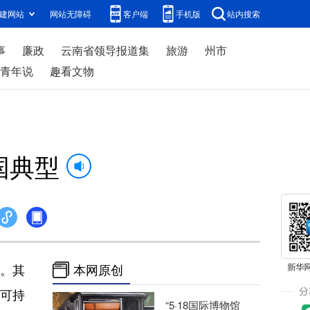
建网站
网站无障碍
客户端
手机版
站内搜索
事
廉政
云南省领导报道集
旅游
州市
青年说
趣看文物
国典型
。其
本网原创
于可持
“5·18国际博物馆