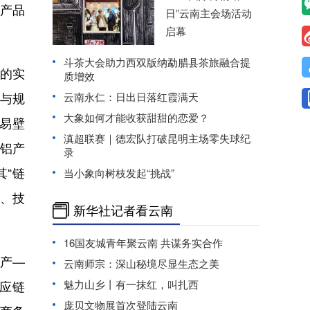
、产品
日”云南主会场活动
启幕
斗茶大会助力西双版纳勐腊县茶旅融合提
易的实
质增效
参与规
云南永仁：日出日落红霞满天
大象如何才能收获甜甜的恋爱？
易壁
滇超联赛｜德宏队打破昆明主场零失球纪
铝产
录
“链
当小象向树枝发起“挑战”
准、技
新华社记者看云南
16国友城青年聚云南 共谋务实合作
产—
云南师宗：深山秘境尽显生态之美
魅力山乡丨有一抹红，叫扎西
应链
庞贝文物展首次登陆云南