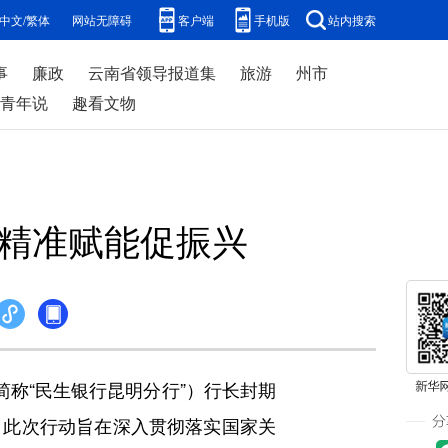
中文/繁体
网站无障碍
客户端
手机版
站内搜索
事
廉政
云南省领导报道集
旅游
州市
青年说
趣看文物
 精准赋能促振兴
称“民生银行昆明分行”）行长封期
。此次行动旨在深入贯彻落实国家关