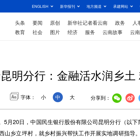
ENGLISH
新华报刊
地方频道
承建网站
头条
要闻
原创
新华社记者看云南
政务
人
教育
社会
图片
经济
服务
云南故事
云南
昆明分行：金融活水润乡土
字体：
小
中
大
分享到：
月20日，中国民生银行股份有限公司昆明分行（以下简
西山乡立坪村，就乡村振兴帮扶工作开展实地调研指导