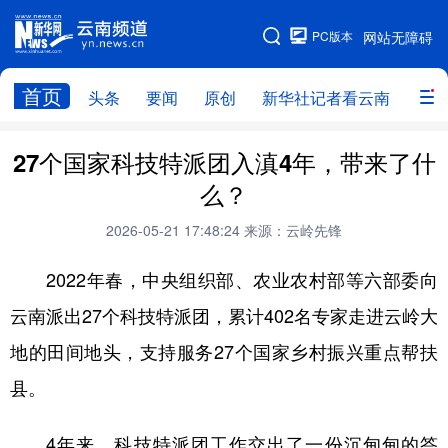
PC版本
网站无障碍
网站地图
首页
头条
要闻
原创
新华社记者看云南
政务
头条
云南要闻
本网原创
27个国家科技特派团入滇4年，带来了什
么？
新华社记者看云南
政务
人事
2026-05-21 17:48:24
来源：云岭先锋
廉政
云南省领导报道集
旅游
2022年春，中央组织部、农业农村部等六部委向
教育
州市
社会
图片
云南派出27个科技特派团，累计402名专家走进云岭大
地的田间地头，支持服务27个国家乡村振兴重点帮扶
经济
服务
云南故事
县。
云南青年说
趣看文物
4年来，科技特派团工作交出了一份沉甸甸的答