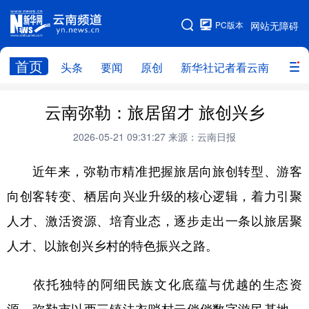
PC版本
网站无障碍
网站地图
首页
头条
要闻
原创
新华社记者看云南
政务
头条
云南要闻
本网原创
云南弥勒：旅居留才 旅创兴乡
新华社记者看云南
政务
人事
2026-05-21 09:31:27
来源：云南日报
廉政
云南省领导报道集
旅游
近年来，弥勒市精准把握旅居向旅创转型、游客
向创客转变、栖居向兴业升级的核心逻辑，着力引聚
教育
州市
社会
图片
人才、激活资源、培育业态，逐步走出一条以旅居聚
人才、以旅创兴乡村的特色振兴之路。
经济
服务
云南故事
云南青年说
趣看文物
依托独特的阿细民族文化底蕴与优越的生态资
源，弥勒市以西三镇法衣哨村云倘倘数字游民基地、