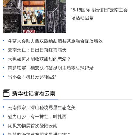
“5·18国际博物馆日”云南主会
场活动启幕
斗茶大会助力西双版纳勐腊县茶旅融合提质增效
云南永仁：日出日落红霞满天
大象如何才能收获甜甜的恋爱？
滇超联赛｜德宏队打破昆明主场零失球纪录
当小象向树枝发起“挑战”
新华社记者看云南
云南师宗：深山秘境尽显生态之美
魅力山乡丨有一抹红，叫扎西
庞贝文物展首次登陆云南
智慧监管加速东盟水果进口“热”