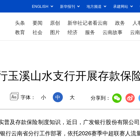
ENGLISH
新华报刊
地方频道
承建网站
头条
要闻
原创
新华社记者看云南
政务
人
教育
社会
图片
经济
服务
云南故事
云南
行玉溪山水支行开展存款保
字体：
小
中
大
分享到：
普及存款保险制度知识，近日，广发银行股份有限公司玉
银行云南省分行工作部署，依托2026赛季中超联赛人