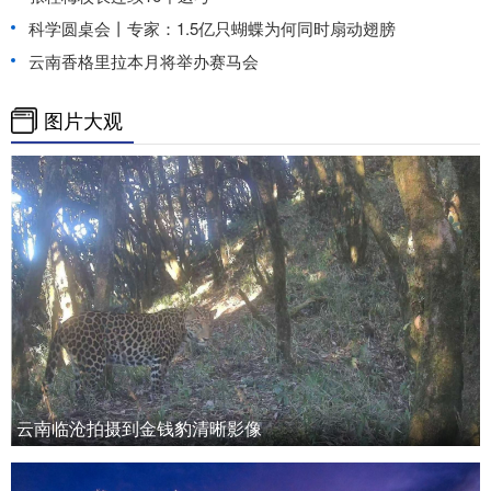
科学圆桌会丨专家：1.5亿只蝴蝶为何同时扇动翅膀
云南香格里拉本月将举办赛马会
图片大观
云南临沧拍摄到金钱豹清晰影像