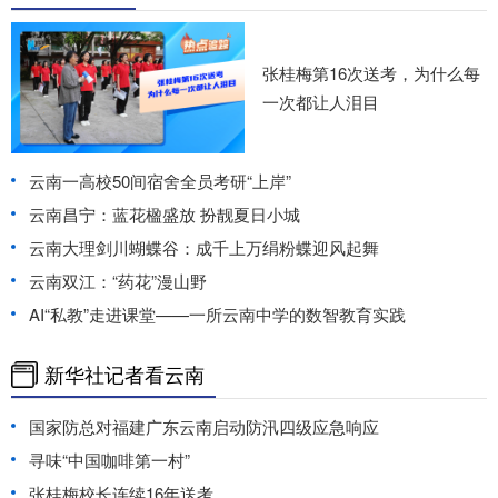
张桂梅第16次送考，为什么每
一次都让人泪目
云南一高校50间宿舍全员考研“上岸”
云南昌宁：蓝花楹盛放 扮靓夏日小城
云南大理剑川蝴蝶谷：成千上万绢粉蝶迎风起舞
云南双江：“药花”漫山野
AI“私教”走进课堂——一所云南中学的数智教育实践
新华社记者看云南
国家防总对福建广东云南启动防汛四级应急响应
寻味“中国咖啡第一村”
张桂梅校长连续16年送考