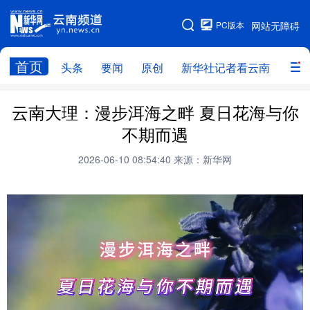
PC版本
网站无障碍
网站地图
首页
头条
要闻
原创
新华社记者看云南
政务
头条
云南要闻
本网原创
云南大理：漫步洱海之畔 夏日花海与你
不期而遇
新华社记者看云南
政务
人事
2026-06-10 08:54:40
来源：新华网
廉政
云南省领导报道集
旅游
教育
州市
社会
图片
经济
服务
云南故事
云南青年说
趣看文物