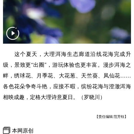
这个夏天，大理洱海生态廊道沿线花海完成升
级，景致更“出圈”，游玩体验也更丰富。漫步洱海之
畔，绣球花、月季花、大花葱、天竺葵、凤仙花……
各色花朵争奇斗艳，应接不暇，缤纷花海与澄澈洱海
相映成趣，定格大理诗意夏日。（罗晓川）
【责任编辑:范芳钰】
本网原创