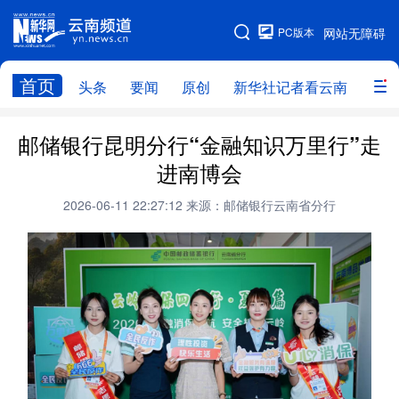
PC版本
网站无障碍
网站地图
首页
头条
要闻
原创
新华社记者看云南
政务
头条
云南要闻
本网原创
邮储银行昆明分行“金融知识万里行”走
进南博会
新华社记者看云南
政务
人事
2026-06-11 22:27:12
来源：邮储银行云南省分行
廉政
云南省领导报道集
旅游
教育
州市
社会
图片
经济
服务
云南故事
云南青年说
趣看文物