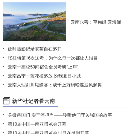
云南永善：草甸绿 云海涌
延时摄影记录滨菊自在盛开
张桂梅第16次送考，为什么每一次都让人泪目
云南一高校50间宿舍全员考研“上岸”
云南昌宁：蓝花楹盛放 扮靓夏日小城
云南大理剑川蝴蝶谷：成千上万绢粉蝶迎风起舞
新华社记者看云南
关徽耀国门 实干淬担当——聆听他们守关强国的故事
第10届中国—南亚博览会开幕
第10届中国—南亚博览会11日在昆明开幕