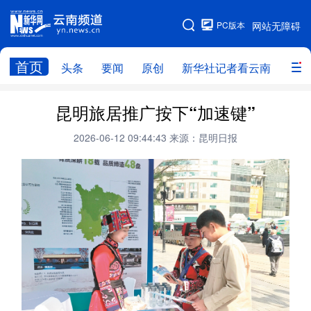
PC版本
网站无障碍
网站地图
首页
头条
要闻
原创
新华社记者看云南
政务
头条
云南要闻
本网原创
昆明旅居推广按下“加速键”
新华社记者看云南
政务
人事
2026-06-12 09:44:43
来源：昆明日报
廉政
云南省领导报道集
旅游
教育
州市
社会
图片
经济
服务
云南故事
云南青年说
趣看文物