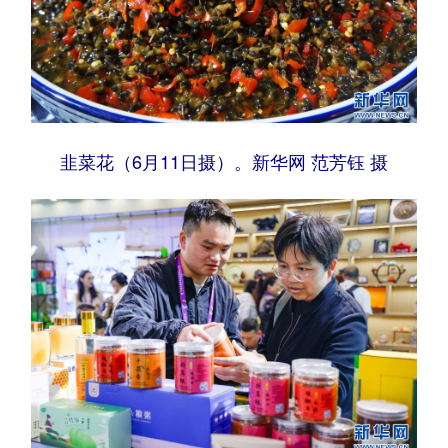
韭菜花（6月11日摄）。新华网 范芳钰 摄