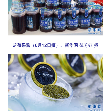
蓝莓果酱（6月12日摄）。新华网 范芳钰 摄