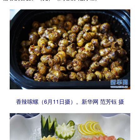
香辣嗦螺（6月11日摄）。新华网 范芳钰 摄