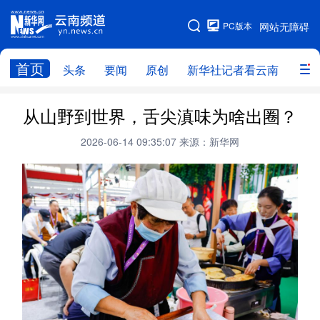
PC版本
网站无障碍
网站地图
首页
头条
要闻
原创
新华社记者看云南
政务
头条
云南要闻
本网原创
从山野到世界，舌尖滇味为啥出圈？
新华社记者看云南
政务
人事
2026-06-14 09:35:07
来源：新华网
廉政
云南省领导报道集
旅游
教育
州市
社会
图片
经济
服务
云南故事
云南青年说
趣看文物