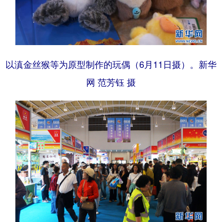
以滇金丝猴等为原型制作的玩偶（6月11日摄）。新华
网 范芳钰 摄