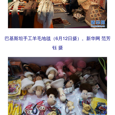
巴基斯坦手工羊毛地毯（6月12日摄）。新华网 范芳
钰 摄