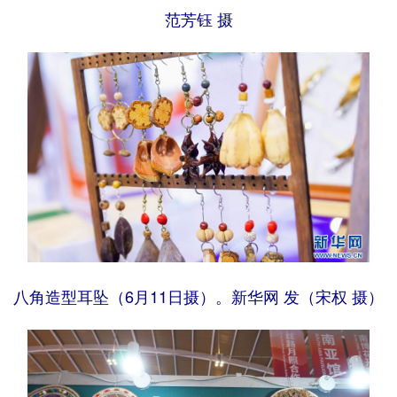
范芳钰 摄
八角造型耳坠（6月11日摄）。新华网 发（宋权 摄）