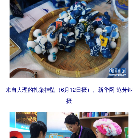
来自大理的扎染挂坠（6月12日摄）。新华网 范芳钰
摄