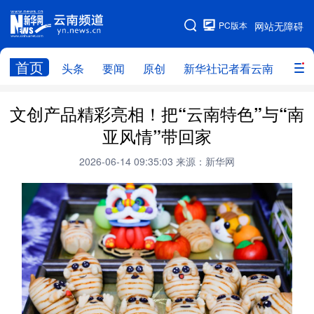
PC版本
网站无障碍
网站地图
首页
头条
要闻
原创
新华社记者看云南
政务
头条
云南要闻
本网原创
文创产品精彩亮相！把“云南特色”与“南
亚风情”带回家
新华社记者看云南
政务
人事
2026-06-14 09:35:03
来源：新华网
廉政
云南省领导报道集
旅游
教育
州市
社会
图片
经济
服务
云南故事
云南青年说
趣看文物