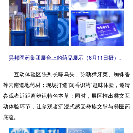
昊邦医药集团展台上的药品展示（6月11日摄）。
互动体验区陈列长喙乌头、弥勒獐牙菜、蜘蛛香
等云南道地药材；现场打造“闻香识药”趣味体验，邀请
参观者近距离辨识特色本草；同时，展区推出彝文互
动体验环节，让参观者沉浸式感受彝族文脉与彝医药
底蕴。