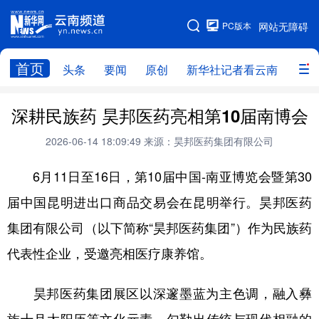
PC版本
网站无障碍
网站地图
首页
头条
要闻
原创
新华社记者看云南
政务
头条
云南要闻
本网原创
深耕民族药 昊邦医药亮相第10届南博会
新华社记者看云南
政务
人事
2026-06-14 18:09:49
来源：昊邦医药集团有限公司
廉政
云南省领导报道集
旅游
6月11日至16日，第10届中国-南亚博览会暨第30
届中国昆明进出口商品交易会在昆明举行。昊邦医药
教育
州市
社会
图片
集团有限公司（以下简称“昊邦医药集团”）作为民族药
代表性企业，受邀亮相医疗康养馆。
经济
服务
云南故事
云南青年说
趣看文物
昊邦医药集团展区以深邃墨蓝为主色调，融入彝
族十月太阳历等文化元素，勾勒出传统与现代相融的