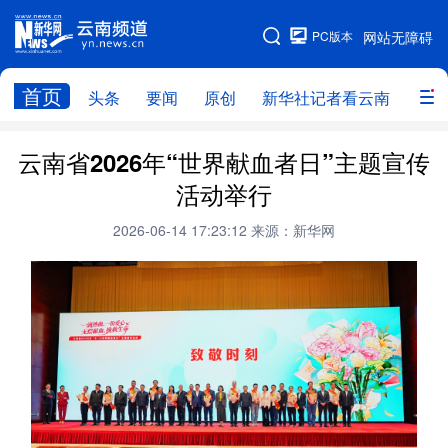
PC版本
网站无障碍
网站地图
首页
头条
要闻
原创
新华社记者看云南
政务
头条
云南要闻
本网原创
云南省2026年“世界献血者日”主题宣传
活动举行
新华社记者看云南
政务
人事
2026-06-14 17:23:12
来源：新华网
廉政
云南省领导报道集
旅游
教育
州市
社会
图片
经济
服务
云南故事
云南青年说
趣看文物