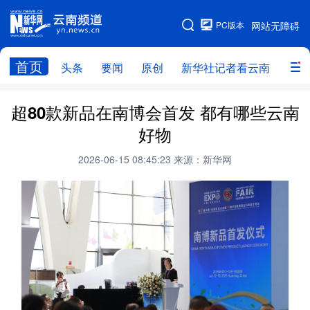
PC版本
网站无障碍
网站地图
首页
头条
要闻
原创
新华社记者看云南
政务
头条
云南要闻
本网原创
超80款新品在南博会首发 都有哪些云南
好物
新华社记者看云南
政务
人事
2026-06-15 08:45:23
来源：新华网
廉政
云南省领导报道集
旅游
教育
州市
社会
图片
经济
服务
云南故事
云南青年说
趣看文物