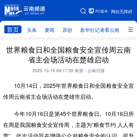
PC版本
网站无障碍
网站地图
首页
头条
要闻
原创
新华社记者看云南
政务
头条
云南要闻
本网原创
世界粮食日和全国粮食安全宣传周云南
省主会场活动在楚雄启动
新华社记者看云南
政务
人事
2025-10-15 09:17:55
来源：云南日报
廉政
云南省领导报道集
旅游
10月14日，2025年世界粮食日和全国粮食安全宣
教育
州市
社会
图片
传周云南省主会场活动在楚雄市启动。
经济
服务
云南故事
今年10月16日是第45个世界粮食日。10月16日所
云南青年说
趣看文物
在周是我国粮食安全宣传周，主题为“粮食节约 人人有
责”。此次活动旨在增强公众对粮食安全的认识，提升