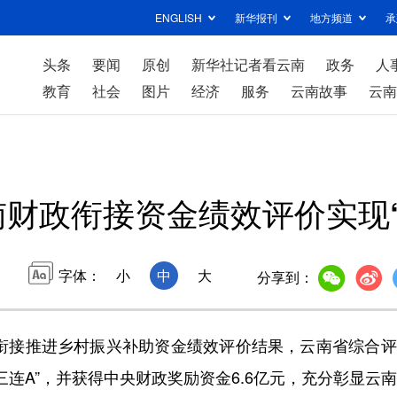
ENGLISH
新华报刊
地方频道
承
头条
要闻
原创
新华社记者看云南
政务
人
教育
社会
图片
经济
服务
云南故事
云南
南财政衔接资金绩效评价实现“
字体：
小
中
大
分享到：
衔接推进乡村振兴补助资金绩效评价结果，云南省综合评
“三连A”，并获得中央财政奖励资金6.6亿元，充分彰显云