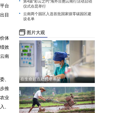
第4届“彩云之约”海外台胞云南行活动启动
平台
仪式在昆举行
云南两个园区入选首批国家级零碳园区建
支出目
设名单
图片大观
价体
、绩效
，云南
委、
在生命起点处托举希望
稳步推
省农业
投入、