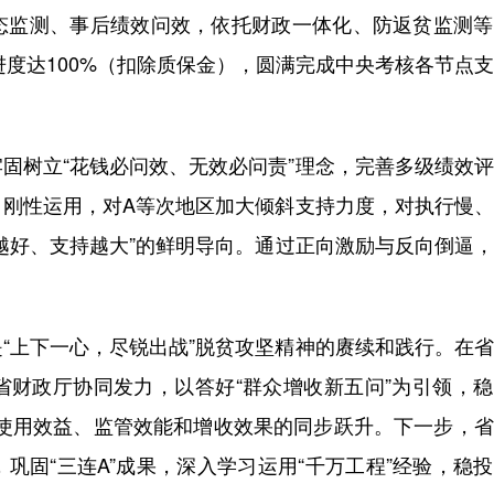
态监测、事后绩效问效，依托财政一体化、防返贫监测等
进度达100%（扣除质保金），圆满完成中央考核各节点
树立“花钱必问效、无效必问责”理念，完善多级绩效评
、刚性运用，对A等次地区加大倾斜支持力度，对执行慢
越好、支持越大”的鲜明导向。通过正向激励与反向倒逼
。
上下一心，尽锐出战”脱贫攻坚精神的赓续和践行。在省
省财政厅协同发力，以答好“群众增收新五问”为引领，
资金使用效益、监管效能和增收效果的同步跃升。下一步，
巩固“三连A”成果，深入学习运用“千万工程”经验，稳