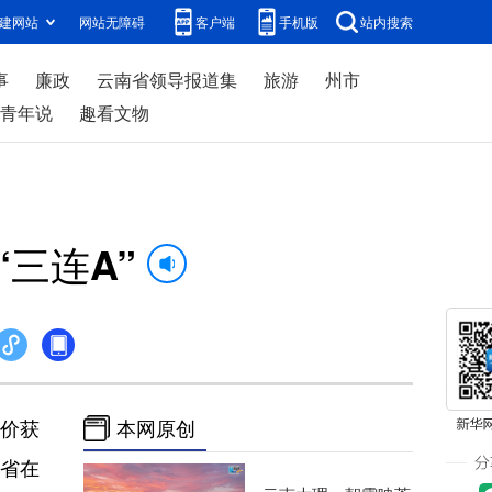
建网站
网站无障碍
客户端
手机版
站内搜索
事
廉政
云南省领导报道集
旅游
州市
青年说
趣看文物
三连A”
价获
本网原创
南省在