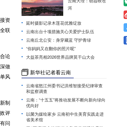
云南大理：朝霞映苍
洱
接资
延时摄影记录木莲花优雅绽放
健全联
云南出台十项措施关心关爱护士队伍
云南丘北公安：身穿藏蓝 守护青绿
“你妈妈又在翻你的照片呢”
合论
大益茶亮相2026世界品牌莫干山大会
做深做
新华社记者看云南
单风
云南省怒江州委书记洪维智接受纪律审查
和监察调查
云南：“十五五”将推动发展不断向新向绿向
新制
优向好
效评
以菌为媒绘家乡 云南初中生美育实践走进
省美术馆
所有问