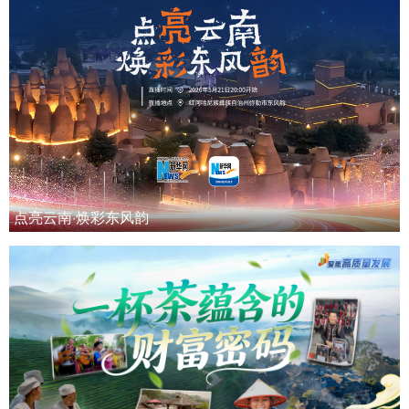
点亮云南·焕彩东风韵