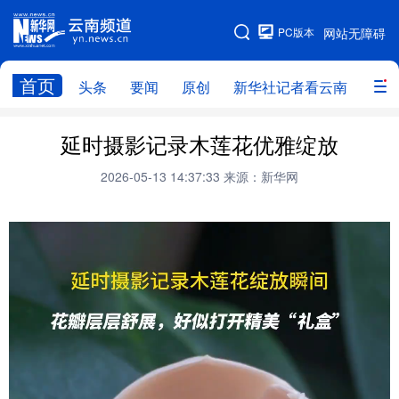
PC版本
网站无障碍
网站地图
首页
头条
要闻
原创
新华社记者看云南
政务
头条
云南要闻
本网原创
延时摄影记录木莲花优雅绽放
新华社记者看云南
政务
人事
2026-05-13 14:37:33
来源：新华网
廉政
云南省领导报道集
旅游
教育
州市
社会
图片
经济
服务
云南故事
云南青年说
趣看文物