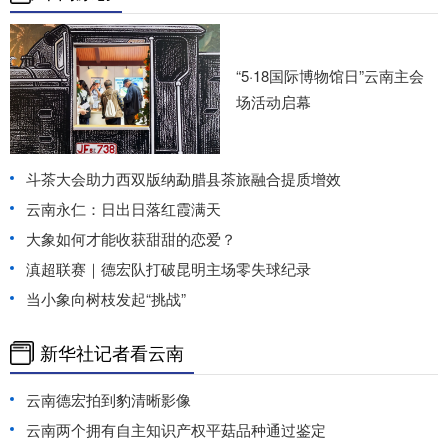
“5·18国际博物馆日”云南主会
场活动启幕
斗茶大会助力西双版纳勐腊县茶旅融合提质增效
云南永仁：日出日落红霞满天
大象如何才能收获甜甜的恋爱？
滇超联赛｜德宏队打破昆明主场零失球纪录
当小象向树枝发起“挑战”
新华社记者看云南
云南德宏拍到豹清晰影像
云南两个拥有自主知识产权平菇品种通过鉴定