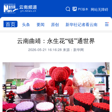
PC版本
网站无障碍
网站地图
首页
头条
要闻
原创
新华社记者看云南
政务
头条
云南要闻
本网原创
云南曲靖：永生花“链”通世界
新华社记者看云南
政务
人事
2026-05-21 16:16:28
来源：新华网
廉政
云南省领导报道集
旅游
教育
州市
社会
图片
经济
服务
云南故事
云南青年说
趣看文物