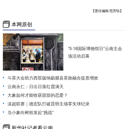
【责任编辑:范芳钰】
本网原创
“5·18国际博物馆日”云南主会
场活动启幕
斗茶大会助力西双版纳勐腊县茶旅融合提质增效
云南永仁：日出日落红霞满天
大象如何才能收获甜甜的恋爱？
滇超联赛｜德宏队打破昆明主场零失球纪录
当小象向树枝发起“挑战”
新华社记者看云南