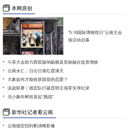
本网原创
“5·18国际博物馆日”云南主会
场活动启幕
斗茶大会助力西双版纳勐腊县茶旅融合提质增效
云南永仁：日出日落红霞满天
大象如何才能收获甜甜的恋爱？
滇超联赛｜德宏队打破昆明主场零失球纪录
当小象向树枝发起“挑战”
新华社记者看云南
云南德宏拍到豹清晰影像