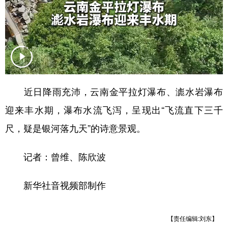
近日降雨充沛，云南金平拉灯瀑布、滮水岩瀑布
迎来丰水期，瀑布水流飞泻，呈现出“飞流直下三千
尺，疑是银河落九天”的诗意景观。
记者：曾维、陈欣波
新华社音视频部制作
【责任编辑:刘东】