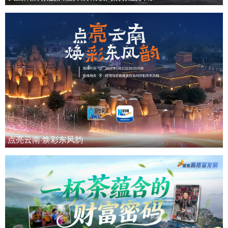
点亮云南·焕彩东风韵