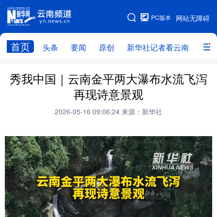
PC版本
网站无障碍
网站地图
首页
头条
要闻
原创
新华社记者看云南
政务
头条
云南要闻
本网原创
秀我中国｜云南金平两大瀑布水流飞泻
再现诗意景观
新华社记者看云南
政务
人事
2026-05-16 09:06:24
来源：新华社
廉政
云南省领导报道集
旅游
教育
州市
社会
图片
经济
服务
云南故事
云南青年说
趣看文物