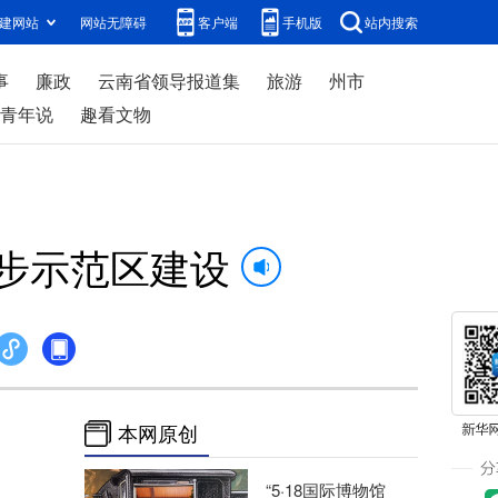
建网站
网站无障碍
客户端
手机版
站内搜索
事
廉政
云南省领导报道集
旅游
州市
青年说
趣看文物
步示范区建设
本网原创
“5·18国际博物馆