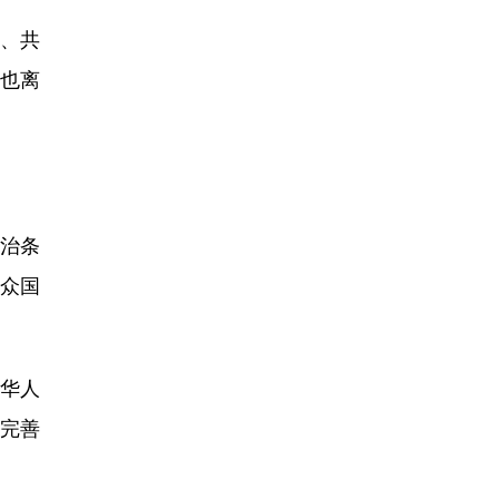
、共
谁也离
自治条
群众国
华人
完善