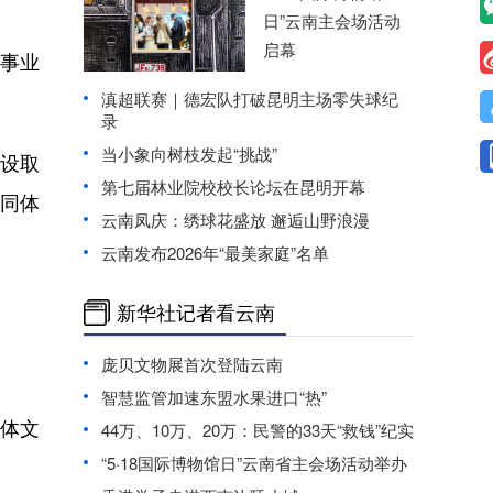
日”云南主会场活动
启幕
事业
滇超联赛｜德宏队打破昆明主场零失球纪
录
当小象向树枝发起“挑战”
设取
第七届林业院校校长论坛在昆明开幕
同体
云南凤庆：绣球花盛放 邂逅山野浪漫
云南发布2026年“最美家庭”名单
新华社记者看云南
庞贝文物展首次登陆云南
智慧监管加速东盟水果进口“热”
体文
44万、10万、20万：民警的33天“救钱”纪实
“5·18国际博物馆日”云南省主会场活动举办