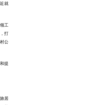
近就
领工
系，打
村公
和提
“旅居