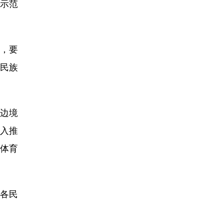
、示范
融，要
民族
边境
深入推
色体育
动各民