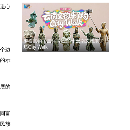
进心
趣看文物｜国际博物馆日 云南文物来了
场City Walk
4个边
的示
展的
同富
民族