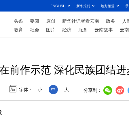
ENGLISH
新华报刊
地方频道
承
头条
要闻
原创
新华社记者看云南
政务
人
教育
社会
图片
经济
服务
云南故事
云南
在前作示范 深化民族团结进
字体：
小
中
大
分享到：
设