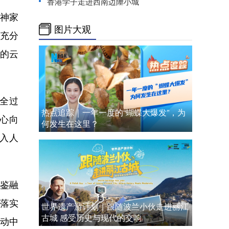
香港学子走进西南边陲小城
神家
图片大观
要充分
的云
全过
热点追踪｜一年一度的“蝴蝶大爆发”，为
心向
何发生在这里？
深入人
鉴融
落实
世界遗产游计划｜跟随波兰小伙走进丽江
古城 感受历史与现代的交响
推动中