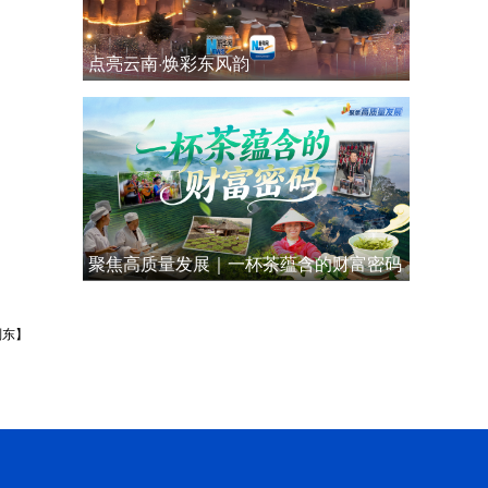
点亮云南·焕彩东风韵
聚焦高质量发展｜一杯茶蕴含的财富密码
刘东】