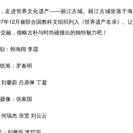
走进世界文化遗产——丽江古城。丽江古城坐落于海
997年12月被联合国教科文组织列入《世界遗产名录》。
美交融，领略古朴与时尚碰撞出的独特魅力吧！
划：韩海阔 李霞
统筹：罗春明
刘馨蔚 吕鼎琳 丁凝
摄像：张家国
何瑞杰 张贤 刘云云
案：刘馨蔚 李晢宇