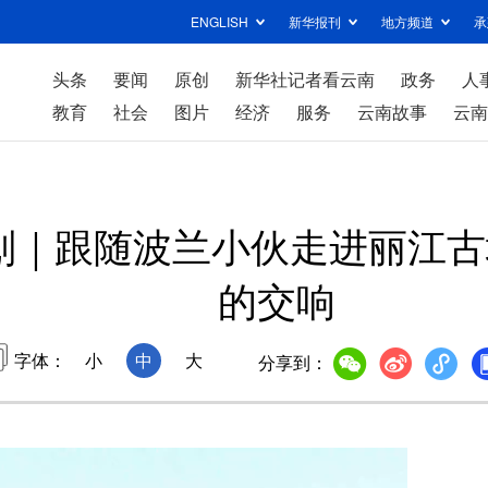
ENGLISH
新华报刊
地方频道
承
头条
要闻
原创
新华社记者看云南
政务
人
教育
社会
图片
经济
服务
云南故事
云南
划｜跟随波兰小伙走进丽江古
的交响
字体：
小
中
大
分享到：