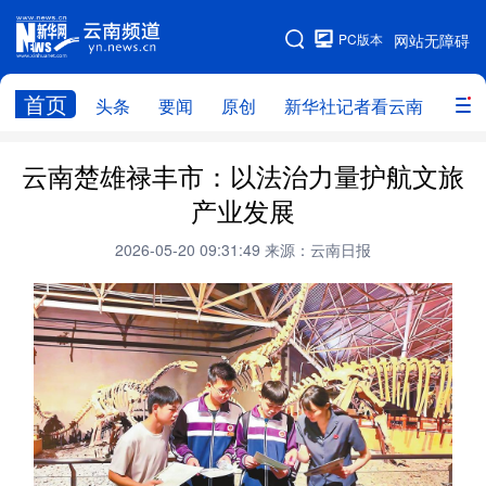
PC版本
网站无障碍
网站地图
首页
头条
要闻
原创
新华社记者看云南
政务
头条
云南要闻
本网原创
云南楚雄禄丰市：以法治力量护航文旅
产业发展
新华社记者看云南
政务
人事
2026-05-20 09:31:49
来源：云南日报
廉政
云南省领导报道集
旅游
教育
州市
社会
图片
经济
服务
云南故事
云南青年说
趣看文物