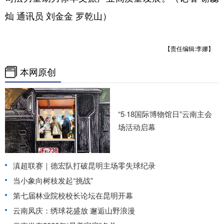
灿 通讯员 刘金金 罗乾山）
【责任编辑:李娜】
本网原创
“5·18国际博物馆日”云南主会
场活动启幕
滇超联赛｜德宏队打破昆明主场零失球纪录
当小象向树枝发起“挑战”
第七届林业院校校长论坛在昆明开幕
云南凤庆：绣球花盛放 邂逅山野浪漫