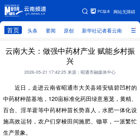
PC版本
网站无障碍
网站地图
首页
头条
要闻
原创
新华社记者看云南
政务
头条
云南要闻
本网原创
云南大关：做强中药材产业 赋能乡村振
兴
新华社记者看云南
政务
人事
2026-05-21 17:42:25
来源：昭通市融媒体中心
廉政
云南省领导报道集
旅游
近日，走进云南省昭通市大关县靖安镇碧凹村的
教育
州市
社会
图片
中药材种苗基地，120亩标准化药田绿意葱茏，黄精、
百合、淫羊藿等中药材种苗长势喜人，水肥一体化设
经济
服务
云南故事
施高效运转，农户们穿梭田间施肥、锄草，一派繁忙
云南青年说
趣看文物
生产景象。