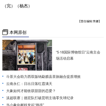
（完）（杨杰）
【责任编辑:李娜】
本网原创
“5·18国际博物馆日”云南主会
场活动启幕
斗茶大会助力西双版纳勐腊县茶旅融合提质增效
云南永仁：日出日落红霞满天
大象如何才能收获甜甜的恋爱？
滇超联赛｜德宏队打破昆明主场零失球纪录
当小象向树枝发起“挑战”