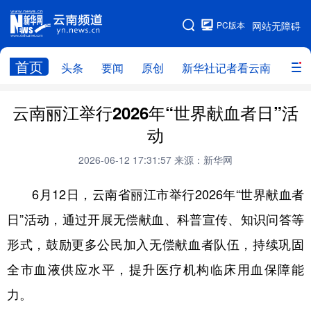
PC版本
网站无障碍
网站地图
首页
头条
要闻
原创
新华社记者看云南
政务
头条
云南要闻
本网原创
云南丽江举行2026年“世界献血者日”活
动
新华社记者看云南
政务
人事
2026-06-12 17:31:57
来源：新华网
廉政
云南省领导报道集
旅游
6月12日，云南省丽江市举行2026年“世界献血者
教育
州市
社会
图片
日”活动，通过开展无偿献血、科普宣传、知识问答等
形式，鼓励更多公民加入无偿献血者队伍，持续巩固
经济
服务
云南故事
全市血液供应水平，提升医疗机构临床用血保障能
云南青年说
趣看文物
力。