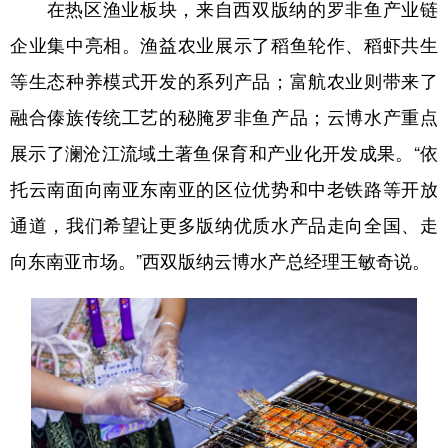
在热区渔业板块，来自西双版纳的罗非鱼产业链
企业集中亮相。渔益农业展示了稻鱼轮作、稻虾共生
等生态种养模式开发的系列产品；富航农业则带来了
融合傣族传统工艺的秘腌罗非鱼产品；云博水产重点
展示了澜沧江流域土著鱼保育和产业化开发成果。“依
托云南面向南亚东南亚的区位优势和中老铁路等开放
通道，我们希望让更多版纳优质水产品走向全国、走
向东南亚市场。”西双版纳云博水产总经理王敏奇说。