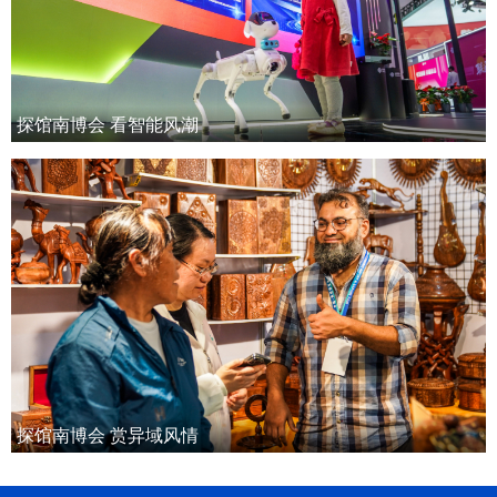
探馆南博会 看智能风潮
探馆南博会 赏异域风情