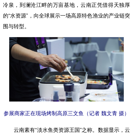
冷泉，到澜沧江畔的万亩基地，云南正凭借得天独厚
的“水资源”，向全球展示一场高原特色渔业的产业链突
围与转型。
参展商家正在现场烤制高原三文鱼（记者 魏文青 摄）
云南素有“淡水鱼类资源王国”之称。数据显示，云