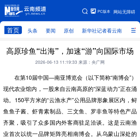
PC版本
网站无障碍
网站地图
首页
头条
要闻
原创
新华社记者看云南
政务
头条
云南要闻
本网原创
高原珍鱼“出海”，加速“游”向国际市场
新华社记者看云南
政务
人事
2026-06-13 11:19:33
来源：央广网
廉政
云南省领导报道集
旅游
在第10届中国—南亚博览会（以下简称“南博会”）
现代农业馆内，一股来自云南高原的“深蓝动力”正在涌
教育
州市
社会
图片
动。150平方米的“云渔水产”公用品牌形象展区内，鲟
鱼鱼子酱、虾青素制品、三文鱼、罗非鱼等特色产品
经济
服务
云南故事
齐聚，吸引了众多国内外客商驻足洽谈。这是云南渔
云南青年说
趣看文物
业首次以统一品牌矩阵亮相南博会。从乌蒙山深处的