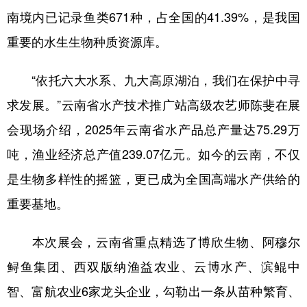
南境内已记录鱼类671种，占全国的41.39%，是我国
重要的水生生物种质资源库。
“依托六大水系、九大高原湖泊，我们在保护中寻
求发展。”云南省水产技术推广站高级农艺师陈斐在展
会现场介绍，2025年云南省水产品总产量达75.29万
吨，渔业经济总产值239.07亿元。如今的云南，不仅
是生物多样性的摇篮，更已成为全国高端水产供给的
重要基地。
本次展会，云南省重点精选了博欣生物、阿穆尔
鲟鱼集团、西双版纳渔益农业、云博水产、滨鲲中
智、富航农业6家龙头企业，勾勒出一条从苗种繁育、