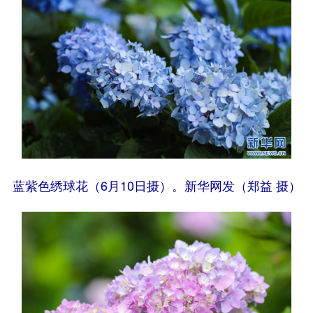
蓝紫色绣球花（6月10日摄）。新华网发（郑益 摄）