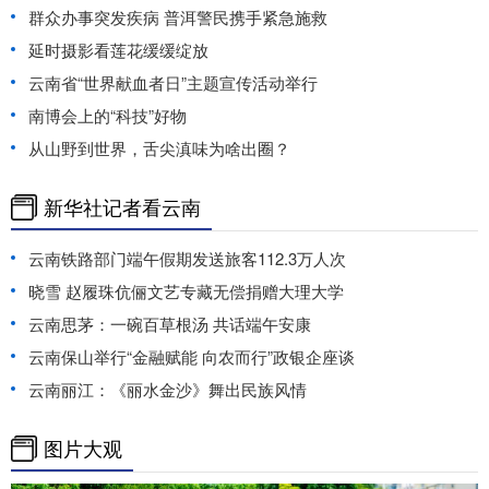
群众办事突发疾病 普洱警民携手紧急施救
延时摄影看莲花缓缓绽放
云南省“世界献血者日”主题宣传活动举行
南博会上的“科技”好物
从山野到世界，舌尖滇味为啥出圈？
新华社记者看云南
云南铁路部门端午假期发送旅客112.3万人次
晓雪 赵履珠伉俪文艺专藏无偿捐赠大理大学
云南思茅：一碗百草根汤 共话端午安康
云南保山举行“金融赋能 向农而行”政银企座谈
云南丽江：《丽水金沙》舞出民族风情
图片大观