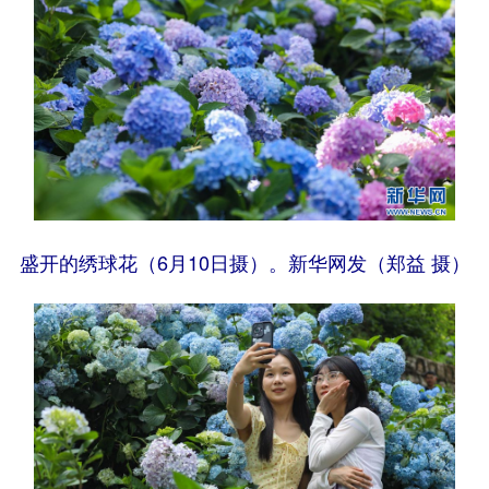
盛开的绣球花（6月10日摄）。新华网发（郑益 摄）