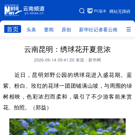
PC版本
网站无障碍
网站地图
首页
头条
要闻
原创
新华社记者看云南
政务
头条
云南要闻
本网原创
云南昆明：绣球花开夏意浓
新华社记者看云南
政务
人事
2026-06-14 09:41:20
来源：新华网
廉政
云南省领导报道集
旅游
近日，昆明郊野公园的绣球花进入盛花期。蓝
紫、粉白、玫红的花球一团团铺满山坡，与周围的绿
教育
州市
社会
图片
树相映，色彩浓烈而柔和，吸引了不少游客前来赏
花、拍照。（郑益）
经济
服务
云南故事
云南青年说
趣看文物