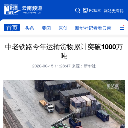
PC版本
网站无障碍
网站地图
首页
头条
要闻
原创
新华社记者看云南
政务
头条
云南要闻
本网原创
中老铁路今年运输货物累计突破1000万
吨
新华社记者看云南
政务
人事
2026-06-15 11:28:47
来源：新华社
廉政
云南省领导报道集
旅游
教育
州市
社会
图片
经济
服务
云南故事
云南青年说
趣看文物