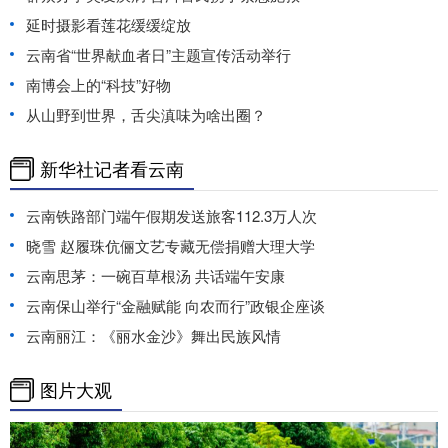
延时摄影看莲花缓缓绽放
云南省“世界献血者日”主题宣传活动举行
南博会上的“科技”好物
从山野到世界，舌尖滇味为啥出圈？
新华社记者看云南
云南铁路部门端午假期发送旅客112.3万人次
晓雪 赵履珠伉俪文艺专藏无偿捐赠大理大学
云南思茅：一碗百草根汤 共话端午安康
云南保山举行“金融赋能 向农而行”政银企座谈
云南丽江：《丽水金沙》舞出民族风情
图片大观