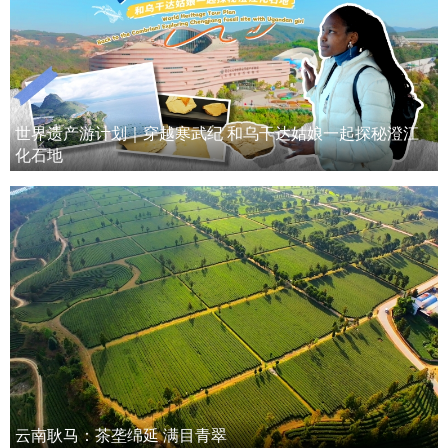
世界遗产游计划｜穿越寒武纪 和乌干达姑娘一起探秘澄江
化石地
云南耿马：茶垄绵延 满目青翠