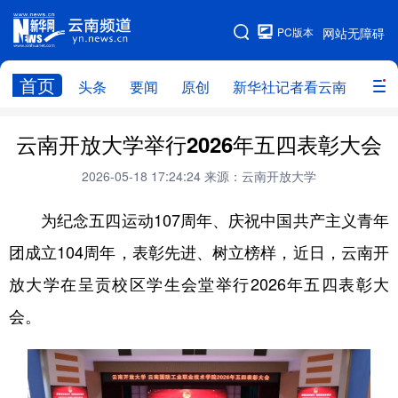
PC版本
网站无障碍
网站地图
首页
头条
要闻
原创
新华社记者看云南
政务
头条
云南要闻
本网原创
云南开放大学举行2026年五四表彰大会
新华社记者看云南
政务
人事
2026-05-18 17:24:24
来源：云南开放大学
廉政
云南省领导报道集
旅游
为纪念五四运动107周年、庆祝中国共产主义青年
团成立104周年，表彰先进、树立榜样，近日，云南开
教育
州市
社会
图片
放大学在呈贡校区学生会堂举行2026年五四表彰大
会。
经济
服务
云南故事
云南青年说
趣看文物