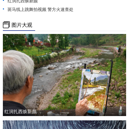
红润扎西焕新颜
斑马线上跳舞拍视频 警方火速查处
图片大观
红润扎西焕新颜