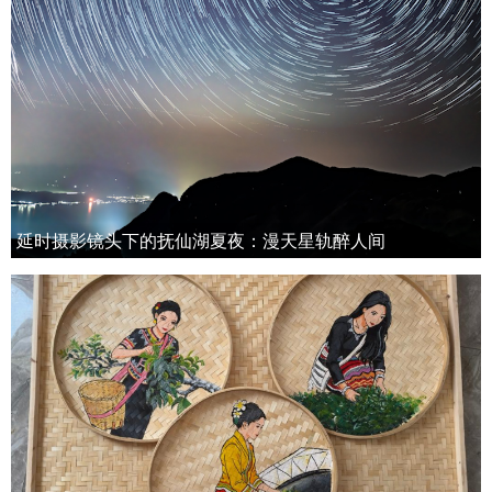
延时摄影镜头下的抚仙湖夏夜：漫天星轨醉人间