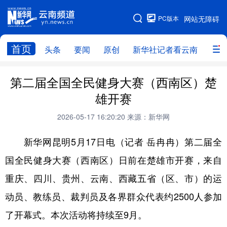
PC版本
网站无障碍
网站地图
首页
头条
要闻
原创
新华社记者看云南
政务
头条
云南要闻
本网原创
第二届全国全民健身大赛（西南区）楚
雄开赛
新华社记者看云南
政务
人事
2026-05-17 16:20:20
来源：新华网
廉政
云南省领导报道集
旅游
新华网昆明5月17日电（记者 岳冉冉）第二届全
教育
州市
社会
图片
国全民健身大赛（西南区）日前在楚雄市开赛，来自
重庆、四川、贵州、云南、西藏五省（区、市）的运
经济
服务
云南故事
动员、教练员、裁判员及各界群众代表约2500人参加
云南青年说
趣看文物
了开幕式。本次活动将持续至9月。