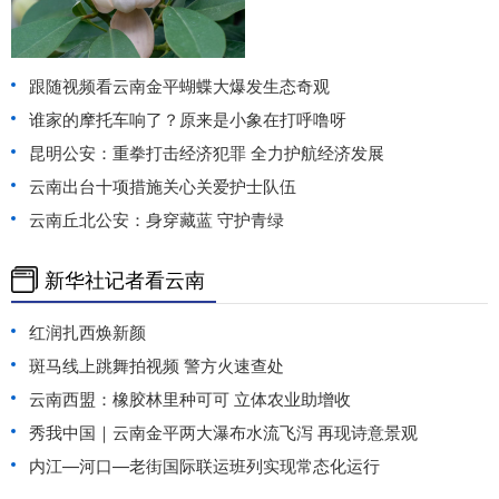
跟随视频看云南金平蝴蝶大爆发生态奇观
谁家的摩托车响了？原来是小象在打呼噜呀
昆明公安：重拳打击经济犯罪 全力护航经济发展
云南出台十项措施关心关爱护士队伍
云南丘北公安：身穿藏蓝 守护青绿
新华社记者看云南
红润扎西焕新颜
斑马线上跳舞拍视频 警方火速查处
云南西盟：橡胶林里种可可 立体农业助增收
秀我中国｜云南金平两大瀑布水流飞泻 再现诗意景观
内江—河口—老街国际联运班列实现常态化运行