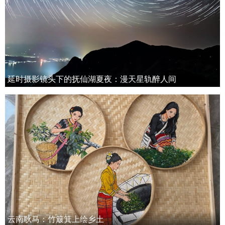
延时摄影镜头下的抚仙湖夏夜：漫天星轨醉人间
云南耿马：竹簸箕上绘乡土