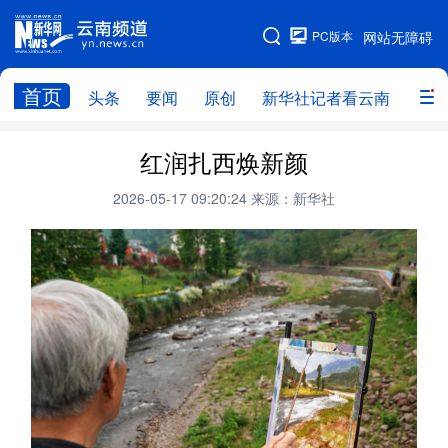
PC版本
网站无障碍
网站地图
首页
头条
要闻
原创
新华社记者看云南
政务
头条
云南要闻
本网原创
红润扎西焕新颜
新华社记者看云南
政务
人事
2026-05-17 09:20:24
来源：新华社
廉政
云南省领导报道集
旅游
教育
州市
社会
图片
经济
服务
云南故事
云南青年说
趣看文物