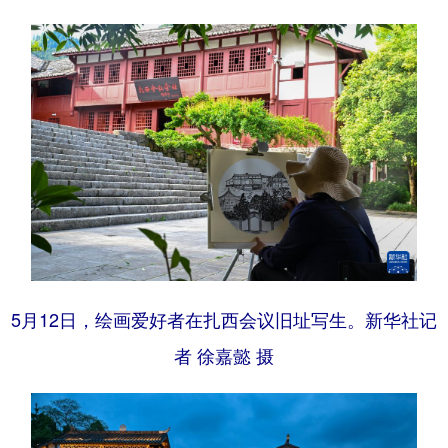
5月12日，绘画爱好者在扎西会议旧址写生。新华社记
者 徐嘉懿 摄