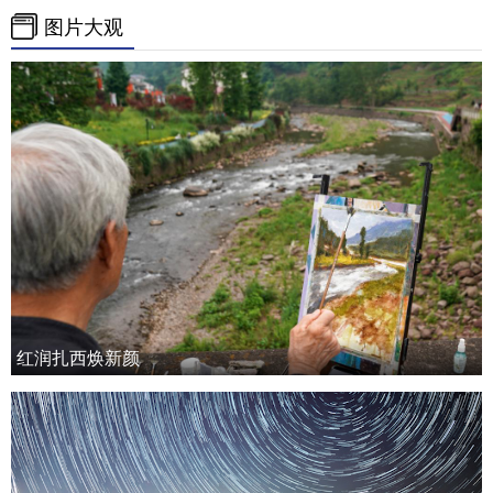
图片大观
红润扎西焕新颜