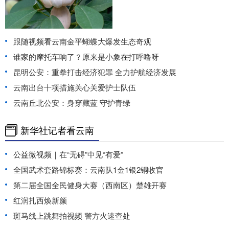
跟随视频看云南金平蝴蝶大爆发生态奇观
谁家的摩托车响了？原来是小象在打呼噜呀
昆明公安：重拳打击经济犯罪 全力护航经济发展
云南出台十项措施关心关爱护士队伍
云南丘北公安：身穿藏蓝 守护青绿
新华社记者看云南
公益微视频｜在“无碍”中见“有爱”
全国武术套路锦标赛：云南队1金1银2铜收官
第二届全国全民健身大赛（西南区）楚雄开赛
红润扎西焕新颜
斑马线上跳舞拍视频 警方火速查处