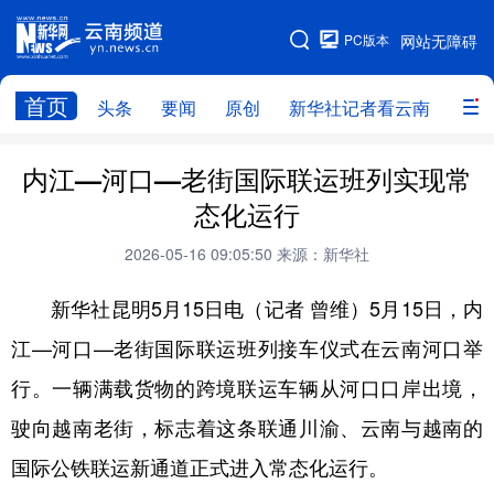
PC版本
网站无障碍
网站地图
首页
头条
要闻
原创
新华社记者看云南
政务
头条
云南要闻
本网原创
内江—河口—老街国际联运班列实现常
态化运行
新华社记者看云南
政务
人事
2026-05-16 09:05:50
来源：新华社
廉政
云南省领导报道集
旅游
新华社昆明5月15日电（记者 曾维）5月15日，内
教育
州市
社会
图片
江—河口—老街国际联运班列接车仪式在云南河口举
行。一辆满载货物的跨境联运车辆从河口口岸出境，
经济
服务
云南故事
驶向越南老街，标志着这条联通川渝、云南与越南的
云南青年说
趣看文物
国际公铁联运新通道正式进入常态化运行。