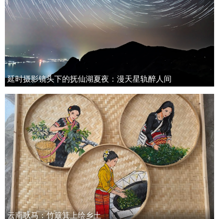
延时摄影镜头下的抚仙湖夏夜：漫天星轨醉人间
云南耿马：竹簸箕上绘乡土