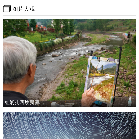
图片大观
红润扎西焕新颜