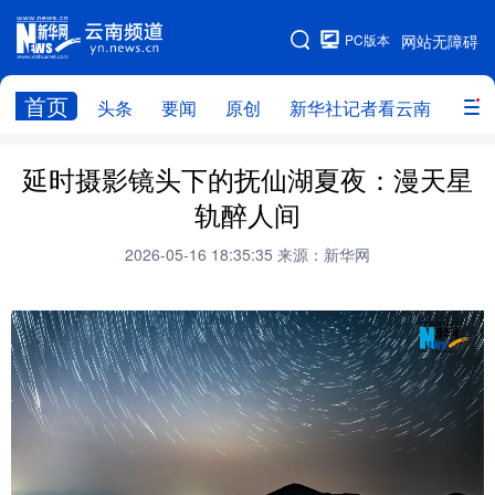
PC版本
网站无障碍
网站地图
首页
头条
要闻
原创
新华社记者看云南
政务
头条
云南要闻
本网原创
延时摄影镜头下的抚仙湖夏夜：漫天星
轨醉人间
新华社记者看云南
政务
人事
2026-05-16 18:35:35
来源：新华网
廉政
云南省领导报道集
旅游
教育
州市
社会
图片
经济
服务
云南故事
云南青年说
趣看文物