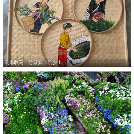
云南耿马：竹簸箕上绘乡土