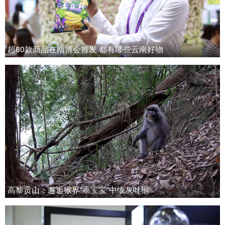
超80款新品在南博会首发 都有哪些云南好物
高黎贡山：邂逅猴界“乖宝宝”中缅灰叶猴