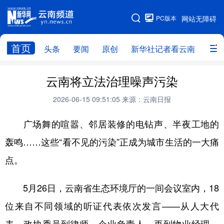
PC版本
网站无障碍
网站地图
首页
头条
要闻
原创
新华社记者看云南
政务
头条
云南要闻
本网原创
云南将立法治理噪声污染
新华社记者看云南
政务
人事
2026-06-15 09:51:05
来源：云南日报
廉政
云南省领导报道集
旅游
广场舞的喧嚣、邻居装修的电钻声、半夜工地的
轰鸣……这些“看不见的污染”正成为城市生活的一大痛
教育
州市
社会
图片
点。
经济
服务
云南故事
5月26日，云南省生态环境厅的一间会议室内，18
云南青年说
趣看文物
位来自不同领域的听证代表依次发言——从人大代
表、政协委员到律师、企业负责人，再到物业经理、