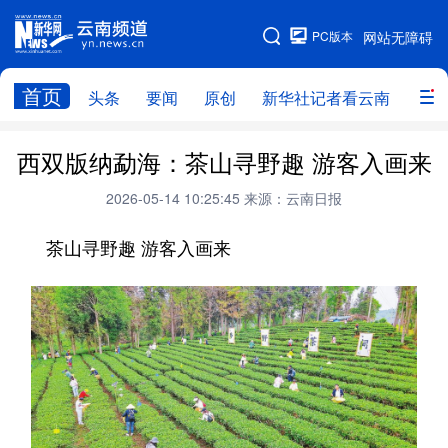
PC版本
网站无障碍
网站地图
首页
头条
要闻
原创
新华社记者看云南
政务
头条
云南要闻
本网原创
西双版纳勐海：茶山寻野趣 游客入画来
新华社记者看云南
政务
人事
2026-05-14 10:25:45
来源：云南日报
廉政
云南省领导报道集
旅游
茶山寻野趣 游客入画来
教育
州市
社会
图片
经济
服务
云南故事
云南青年说
趣看文物