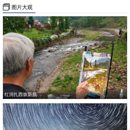
图片大观
红润扎西焕新颜