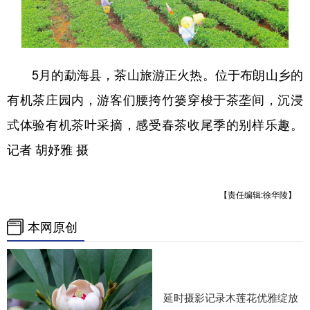
5月的勐海县，茶山旅游正火热。位于布朗山乡的
有机茶庄园内，游客们腰挎竹篓穿梭于茶垄间，沉浸
式体验有机茶叶采摘，感受春茶收尾季的别样乐趣。
记者 胡妤雅 摄
【责任编辑:徐华陵】
本网原创
延时摄影记录木莲花优雅绽放