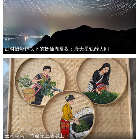
延时摄影镜头下的抚仙湖夏夜：漫天星轨醉人间
云南耿马：竹簸箕上绘乡土