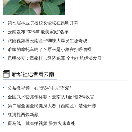
第七届林业院校校长论坛在昆明开幕
云南发布2026年“最美家庭”名单
跟随视频看云南金平蝴蝶大爆发生态奇观
谁家的摩托车响了？原来是小象在打呼噜呀
昆明公安：重拳打击经济犯罪 全力护航经济发展
新华社记者看云南
公益微视频｜在“无碍”中见“有爱”
全国武术套路锦标赛：云南队1金1银2铜收官
第二届全国全民健身大赛（西南区）楚雄开赛
红润扎西焕新颜
斑马线上跳舞拍视频 警方火速查处