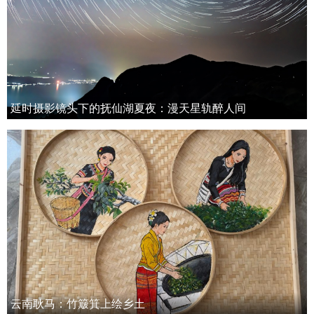
延时摄影镜头下的抚仙湖夏夜：漫天星轨醉人间
云南耿马：竹簸箕上绘乡土