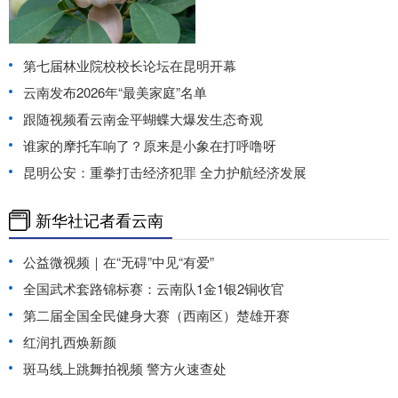
第七届林业院校校长论坛在昆明开幕
云南发布2026年“最美家庭”名单
跟随视频看云南金平蝴蝶大爆发生态奇观
谁家的摩托车响了？原来是小象在打呼噜呀
昆明公安：重拳打击经济犯罪 全力护航经济发展
新华社记者看云南
公益微视频｜在“无碍”中见“有爱”
全国武术套路锦标赛：云南队1金1银2铜收官
第二届全国全民健身大赛（西南区）楚雄开赛
红润扎西焕新颜
斑马线上跳舞拍视频 警方火速查处