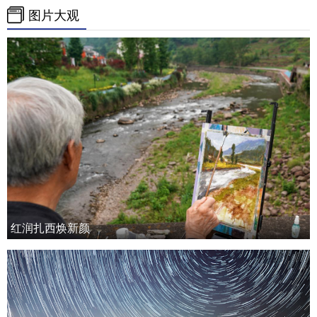
图片大观
红润扎西焕新颜