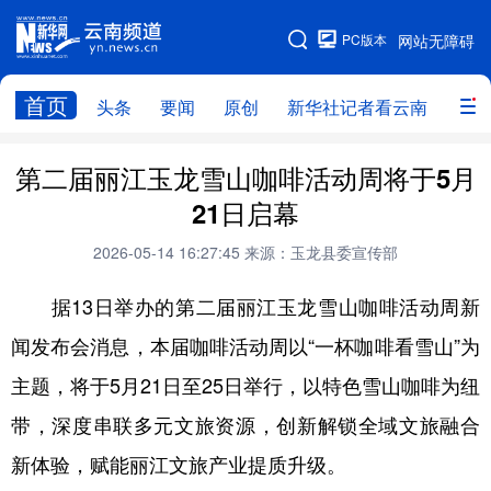
PC版本
网站无障碍
网站地图
首页
头条
要闻
原创
新华社记者看云南
政务
头条
云南要闻
本网原创
第二届丽江玉龙雪山咖啡活动周将于5月
21日启幕
新华社记者看云南
政务
人事
2026-05-14 16:27:45
来源：玉龙县委宣传部
廉政
云南省领导报道集
旅游
据13日举办的第二届丽江玉龙雪山咖啡活动周新
教育
州市
社会
图片
闻发布会消息，本届咖啡活动周以“一杯咖啡看雪山”为
主题，将于5月21日至25日举行，以特色雪山咖啡为纽
经济
服务
云南故事
带，深度串联多元文旅资源，创新解锁全域文旅融合
云南青年说
趣看文物
新体验，赋能丽江文旅产业提质升级。