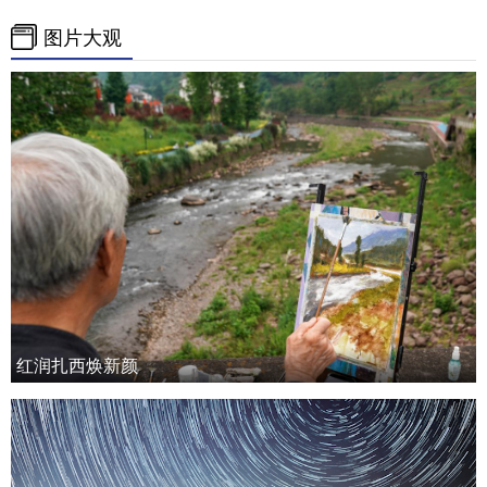
图片大观
红润扎西焕新颜