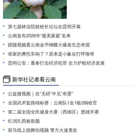
第七届林业院校校长论坛在昆明开幕
云南发布2026年“最美家庭”名单
跟随视频看云南金平蝴蝶大爆发生态奇观
谁家的摩托车响了？原来是小象在打呼噜呀
昆明公安：重拳打击经济犯罪 全力护航经济发展
新华社记者看云南
公益微视频｜在“无碍”中见“有爱”
全国武术套路锦标赛：云南队1金1银2铜收官
第二届全国全民健身大赛（西南区）楚雄开赛
红润扎西焕新颜
斑马线上跳舞拍视频 警方火速查处