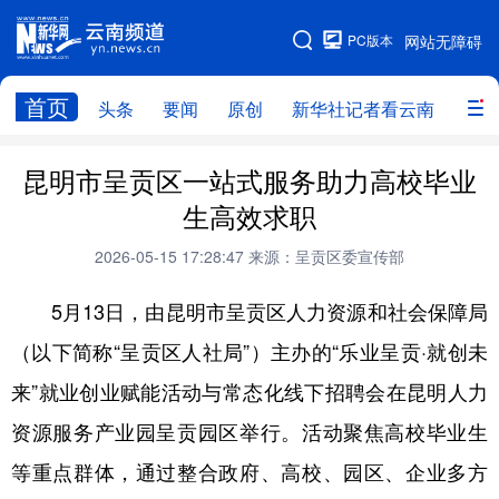
PC版本
网站无障碍
网站地图
首页
头条
要闻
原创
新华社记者看云南
政务
头条
云南要闻
本网原创
昆明市呈贡区一站式服务助力高校毕业
生高效求职
新华社记者看云南
政务
人事
2026-05-15 17:28:47
来源：呈贡区委宣传部
廉政
云南省领导报道集
旅游
5月13日，由昆明市呈贡区人力资源和社会保障局
教育
州市
社会
图片
（以下简称“呈贡区人社局”）主办的“乐业呈贡·就创未
来”就业创业赋能活动与常态化线下招聘会在昆明人力
经济
服务
云南故事
资源服务产业园呈贡园区举行。活动聚焦高校毕业生
云南青年说
趣看文物
等重点群体，通过整合政府、高校、园区、企业多方