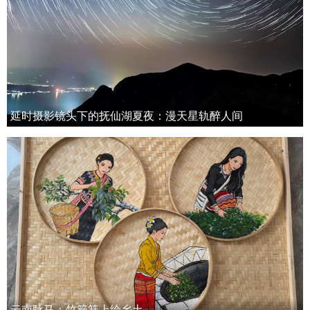
延时摄影镜头下的抚仙湖夏夜：漫天星轨醉人间
云南耿马：竹簸箕上绘乡土