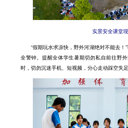
实景安全课堂现
“假期玩水求凉快，野外河湖绝对不能去！”
全警钟。提醒全体学生暑期切勿私自前往野外
时，切勿沉迷手机、短视频，分心走动踩空失