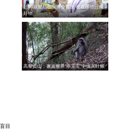
超80款新品在南博会首发 都有哪些云南
好物
高黎贡山：邂逅猴界“乖宝宝”中缅灰叶猴
盲目