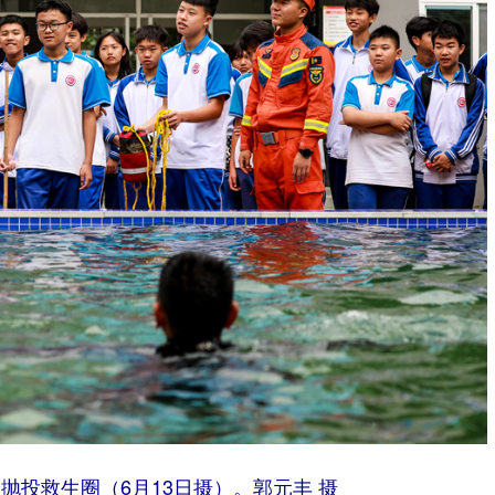
抛投救生圈（6月13日摄）。郭元丰 摄