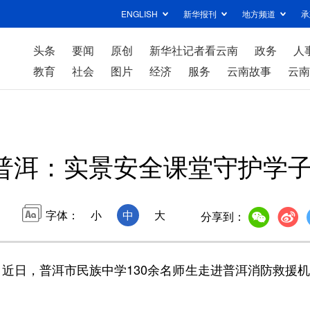
ENGLISH
新华报刊
地方频道
承
头条
要闻
原创
新华社记者看云南
政务
人
教育
社会
图片
经济
服务
云南故事
云南
普洱：实景安全课堂守护学
字体：
小
中
大
分享到：
日，普洱市民族中学130余名师生走进普洱消防救援机