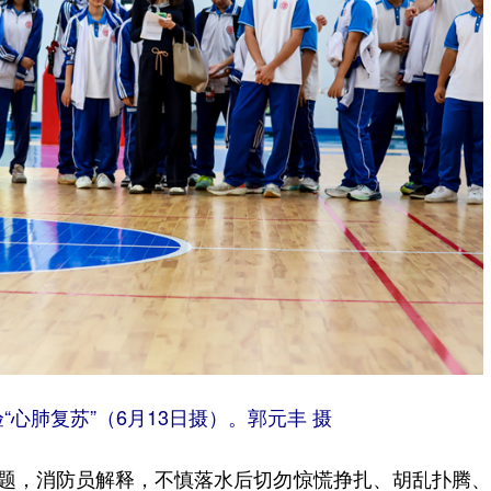
心肺复苏”（6月13日摄）。郭元丰 摄
题，消防员解释，不慎落水后切勿惊慌挣扎、胡乱扑腾、