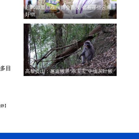
超80款新品在南博会首发 都有哪些云南
好物
多目
高黎贡山：邂逅猴界“乖宝宝”中缅灰叶猴
柴静】