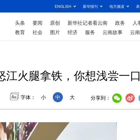
ENGLISH
新华报刊
地方频道
承
头条
要闻
原创
新华社记者看云南
政务
人
教育
社会
图片
经济
服务
云南故事
云南
怒江火腿拿铁，你想浅尝一
字体：
小
中
大
分享到：